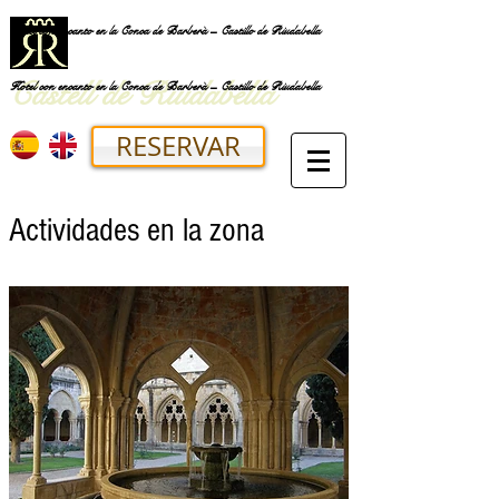
Hotel con encanto en la Conca de Barberà – Castillo de Riudabella
Castell de Riudabella
Hotel con encanto en la Conca de Barberà – Castillo de Riudabella
RESERVAR
Actividades en la zona