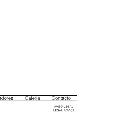
cción | Address
 Riudabella s/n
 Vimbodí (Tarragona)
ña/Spain
edores
Galería
Contacto
AVISO LEGAL
LEGAL ADVICE