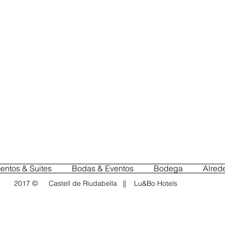
Dire
us
Finca
43430
Espa
entos & Suites
Bodas & Eventos
Bodega
Alred
2017 ©
Castell de Riudabella
||
Lu&Bo Hotels