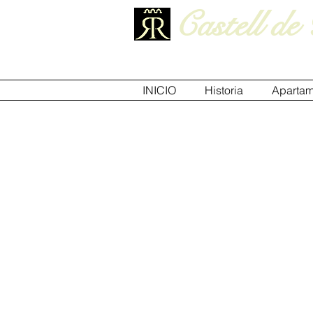
Castell de
INICIO
Historia
Apartam
Ordenar por
Filtros
Borrar todos
Filtros
Borrar todos
Mostrar objeto
Mostrar objeto