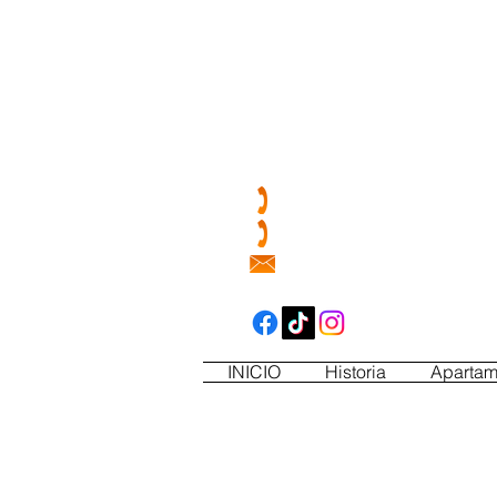
Blanco Joven 2022
Blanco Joven 2022
72,60€
Contáctenos | Contact 
(+34) 659 995 623
(+34) 606 464 889
info@riudabella.com
INICIO
Historia
Apartam